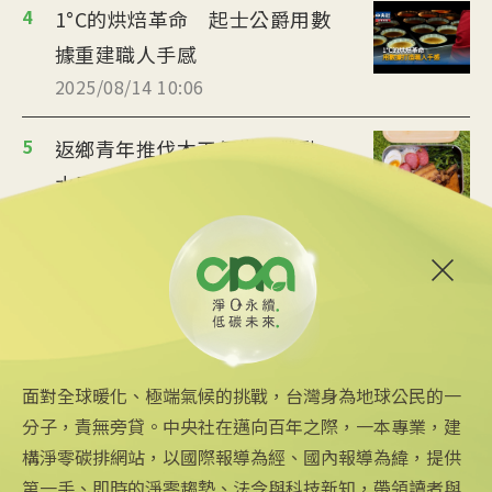
4
1°C的烘焙革命 起士公爵用數
據重建職人手感
2025/08/14 10:06
5
返鄉青年推伐木工便當 帶動
水里觀光與減碳經濟
2025/08/12 08:54
6
台中智慧停車無紙化9/8上線
可線上繳費
2025/08/11 18:54
面對全球暖化、極端氣候的挑戰，台灣身為地球公民的一
分子，責無旁貸。中央社在邁向百年之際，一本專業，建
構淨零碳排網站，以國際報導為經、國內報導為緯，提供
第一手、即時的淨零趨勢、法令與科技新知，帶領讀者與