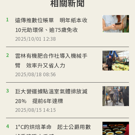
相關新聞
1
遠傳推數位帳單 明年紙本收
10元助環保、逾75歲免收
2025/10/01 12:38
2
雲林有機肥合作社導入機械手
臂 效率升又省人力
2025/08/18 08:56
3
巨大營運據點溫室氣體排放減
28% 提前6年達標
2025/08/15 14:15
4
1°C的烘焙革命 起士公爵用數