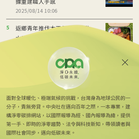
據重建職人手感
2025/08/14 10:06
5
返鄉青年推伐木工便當 帶動
水里觀光與減碳經濟
2025/08/12 08:54
6
台中智慧停車無紙化9/8上線
可線上繳費
2025/08/11 18:54
面對全球暖化、極端氣候的挑戰，台灣身為地球公民的一
分子，責無旁貸。中央社在邁向百年之際，一本專業，建
構淨零碳排網站，以國際報導為經、國內報導為緯，提供
第一手、即時的淨零趨勢、法令與科技新知，帶領讀者與
國際社會同步，邁向低碳未來。
中央社網站
關注更多
關於中央社