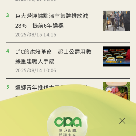
3
巨大營運據點溫室氣體排放減
28% 提前6年達標
2025/08/15 14:15
4
1°C的烘焙革命 起士公爵用數
據重建職人手感
2025/08/14 10:06
5
返鄉青年推伐木工便當 帶動
水里觀光與減碳經濟
2025/08/12 08:54
6
台中智慧停車無紙化9/8上線
可線上繳費