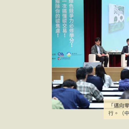
「邁向零
行。（