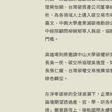
理蔡怡穎、台灣碳資產公司董事
析，為各領域人士邁入碳交易市
嘉文、中興大學產業減碳推動辦
中經院顧問柳婉郁等人與談，協
門檻。
高雄場則將邀請中山大學碳權研
長吳一民、碳交所協理吳逸萱、
長張仁耀、台灣碳權交易推廣協
綠色轉型。
在淨零碳排的全球浪潮下，企業
論壇期望透過產、官、學、研各界
排」願景路徑上，接軌國際永續