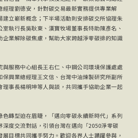
總經理劉德安，針對碳交易最新實務提供專業解
場建立嶄新概念；下半場活動則安排碳交所協理朱
公室執行長吳耿東、漢寶牧場董事長特助陳彥名、
助企業解除碳焦慮，幫助大家跨越淨零碳排的知識
究與服務中心組長王右仁、中鋼公司環境保護處處
如保興業總經理王文信、台灣中油煉製研究所副所
會理事長楊明坤等人與談，共同攜手協助企業一起
綠色轉型迫在眉睫，「邁向零碳永續新時代」系列
深度交流對話，引領台灣在邁向「2050淨零碳
發展目標共同攜手努力。歡迎各界人士踴躍參與，