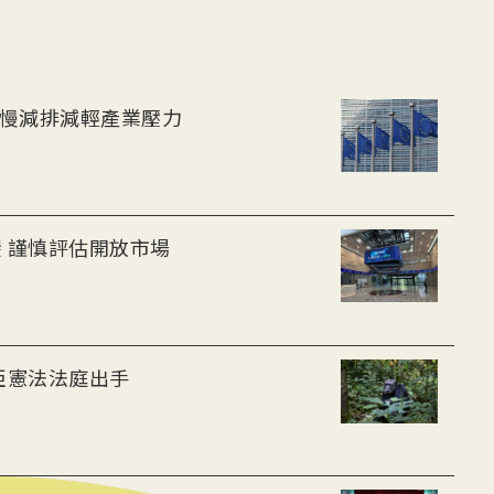
放慢減排減輕產業壓力
 謹慎評估開放市場
亞憲法法庭出手