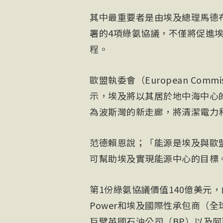
其中最重要者是由埃及總理馬德布利（
署的4項綠氨協議，不僅將促進
程。
歐盟執委會（European Commis
示，埃及將以其居於地中海中心
為波斯灣的新走廊，將清潔電力
范德賴恩說；「能源是埃及與歐
可幫助埃及實現能源中心的目標
第1份綠氨協議價值140億美元，由
Power和埃及國際性承包商（全球排名1
巨擘英國石油公司（BP）以及阿