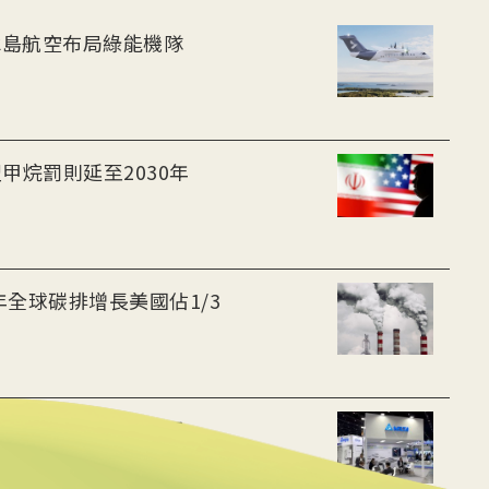
-30油電客機獲適航認證 冰島航空布局綠能機隊
甲烷罰則延至2030年
年全球碳排增長美國佔1/3
 布局充電樁、微電網