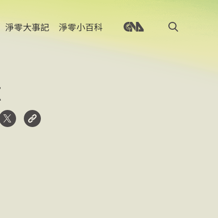
淨零大事記
淨零小百科
源