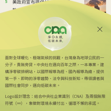
5
美政府宣布提供175億美元貸
款 強化核能供應鏈
2026/06/25 09:25
6
炸油變航油 日本加大廢食油
回收助煉永續航空燃料
2026/06/09 14:57
面對全球暖化、極端氣候的挑戰，台灣身為地球公民的一
分子，責無旁貸。中央社在邁向百年之際，一本專業，建
構淨零碳排網站，以國際報導為經、國內報導為緯，提供
第一手、即時的淨零趨勢、法令與科技新知，帶領讀者與
國際社會同步，邁向低碳未來。
中央社網站
關注更多
關於中央社
中央通訊社
友善連結
公司簡介
Logo設計理念：結合中央社企業識別（CNA）及兩個無限
Focus Taiwan
iOS app 下載
企業識別
符號（∞），象徵對環境永續付出、循環不懈的承諾。
フォーカス台湾
Android app 下載
公開資訊
Fokus Taiwan
全球中央雜誌
設置條例摘要