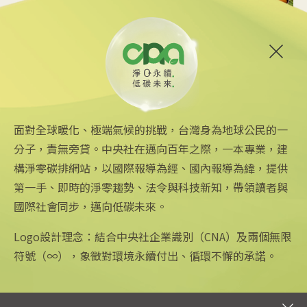
2025/08/12 08:54
6
台中智慧停車無紙化9/8上線
可線上繳費
2025/08/11 18:54
面對全球暖化、極端氣候的挑戰，台灣身為地球公民的一
分子，責無旁貸。中央社在邁向百年之際，一本專業，建
構淨零碳排網站，以國際報導為經、國內報導為緯，提供
第一手、即時的淨零趨勢、法令與科技新知，帶領讀者與
國際社會同步，邁向低碳未來。
中央社網站
關注更多
關於中央社
中央通訊社
友善連結
公司簡介
Logo設計理念：結合中央社企業識別（CNA）及兩個無限
Focus Taiwan
iOS app 下載
企業識別
符號（∞），象徵對環境永續付出、循環不懈的承諾。
フォーカス台湾
Android app 下載
公開資訊
Fokus Taiwan
全球中央雜誌
設置條例摘要
文化+
隱私權聲明
新聞學院
聯絡我們