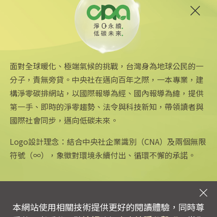
6
台中智慧停車無紙化9/8上線
可線上繳費
2025/08/11 18:54
面對全球暖化、極端氣候的挑戰，台灣身為地球公民的一
分子，責無旁貸。中央社在邁向百年之際，一本專業，建
構淨零碳排網站，以國際報導為經、國內報導為緯，提供
第一手、即時的淨零趨勢、法令與科技新知，帶領讀者與
國際社會同步，邁向低碳未來。
中央社網站
關注更多
關於中央社
中央通訊社
友善連結
公司簡介
Logo設計理念：結合中央社企業識別（CNA）及兩個無限
Focus Taiwan
iOS app 下載
企業識別
符號（∞），象徵對環境永續付出、循環不懈的承諾。
フォーカス台湾
Android app 下載
公開資訊
Fokus Taiwan
全球中央雜誌
設置條例摘要
文化+
隱私權聲明
新聞學院
聯絡我們
本網站使用相關技術提供更好的閱讀體驗，同時尊
專線：0800-256-688 | 信箱：services@mail.cna.com.tw