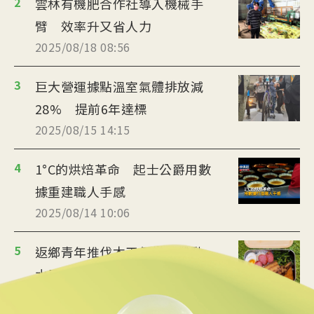
2
雲林有機肥合作社導入機械手
臂 效率升又省人力
2025/08/18 08:56
3
巨大營運據點溫室氣體排放減
28% 提前6年達標
2025/08/15 14:15
4
1°C的烘焙革命 起士公爵用數
據重建職人手感
2025/08/14 10:06
5
返鄉青年推伐木工便當 帶動
水里觀光與減碳經濟
2025/08/12 08:54