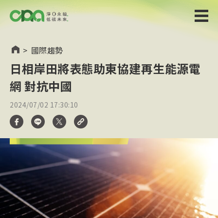
>
國際趨勢
日相岸田將表態助東協建再生能源電
網 對抗中國
2024/07/02 17:30:10