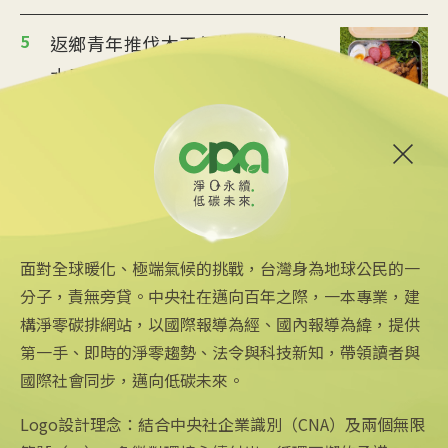
5
返鄉青年推伐木工便當 帶動
水里觀光與減碳經濟
2025/08/12 08:54
6
台中智慧停車無紙化9/8上線
可線上繳費
2025/08/11 18:54
面對全球暖化、極端氣候的挑戰，台灣身為地球公民的一
分子，責無旁貸。中央社在邁向百年之際，一本專業，建
構淨零碳排網站，以國際報導為經、國內報導為緯，提供
第一手、即時的淨零趨勢、法令與科技新知，帶領讀者與
國際社會同步，邁向低碳未來。
中央社網站
關注更多
關於中央社
中央通訊社
友善連結
公司簡介
Logo設計理念：結合中央社企業識別（CNA）及兩個無限
Focus Taiwan
iOS app 下載
企業識別