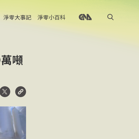
淨零大事記
淨零小百科
9萬噸