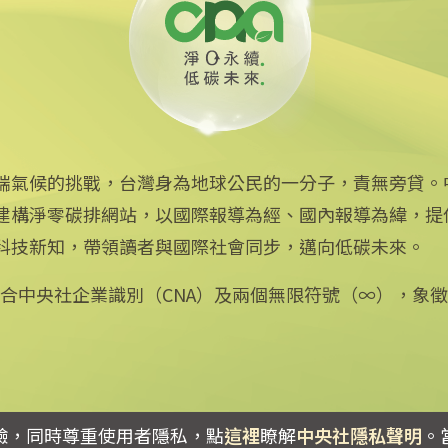
端氣候的挑戰，台灣身為地球公民的一分子，責無旁貸。
建構淨零碳排網站，以國際報導為經、國內報導為緯，提
中央社網站
科技新知，帶領讀者與國際社會同步，邁向低碳未來。
中央通訊社
Focus Taiwan
：結合中央社企業識別（CNA）及兩個無限符號（∞），象
フォーカス台湾
Fokus Taiwan
驗，同時尊重使用者隱私，點
這裡
瞭解
中央社隱私聲明
。