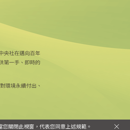
中央社在邁向百年
供第一手、即時的
關注更多
關於中央社
友善連結
公司簡介
iOS app 下載
企業識別
徵對環境永續付出、
Android app 下載
公開資訊
全球中央雜誌
設置條例摘要
文化+
隱私權聲明
新聞學院
聯絡我們
當您關閉此視窗，代表您同意上述規範。