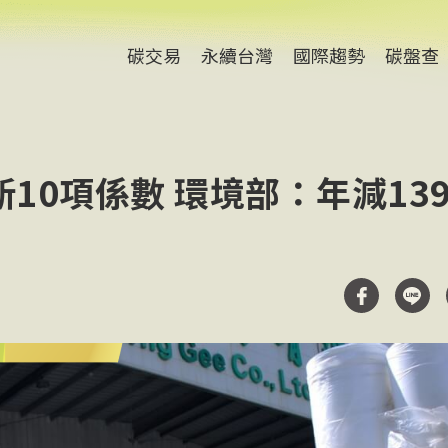
碳交易
永續台灣
國際趨勢
碳盤查
10項係數 環境部：年減13