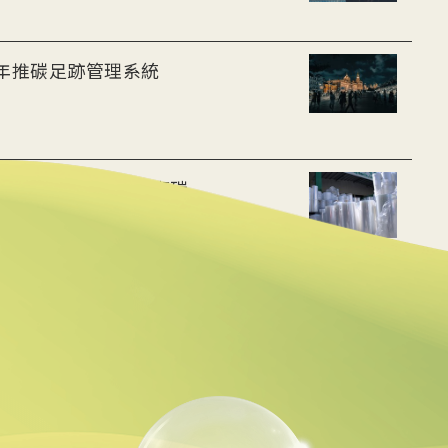
7年推碳足跡管理系統
環境部：年減139萬噸碳
盤查國際證照
與封存賦予過高期待