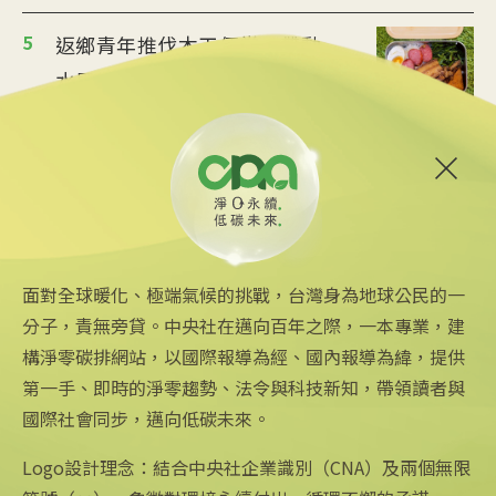
5
返鄉青年推伐木工便當 帶動
水里觀光與減碳經濟
2025/08/12 08:54
6
台中智慧停車無紙化9/8上線
可線上繳費
2025/08/11 18:54
面對全球暖化、極端氣候的挑戰，台灣身為地球公民的一
分子，責無旁貸。中央社在邁向百年之際，一本專業，建
構淨零碳排網站，以國際報導為經、國內報導為緯，提供
第一手、即時的淨零趨勢、法令與科技新知，帶領讀者與
國際社會同步，邁向低碳未來。
中央社網站
關注更多
關於中央社
中央通訊社
友善連結
公司簡介
Logo設計理念：結合中央社企業識別（CNA）及兩個無限
Focus Taiwan
iOS app 下載
企業識別