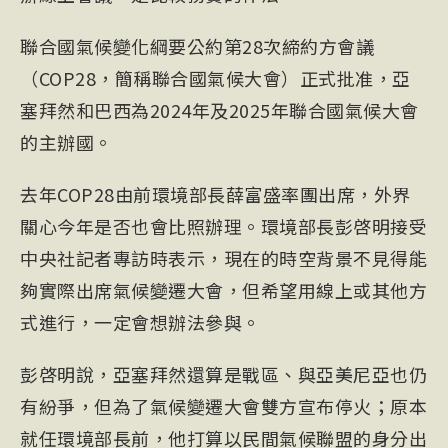
聯合國氣候變化綱要公約第28次締約方會議
（
COP
28，簡稱聯合國氣候大會）正式批准，亞
塞拜然和
巴西
為2024年及2025年聯合國氣候大會
的主辦國。
去年COP28由前環境部長
薛富盛
率團出席，外界
關心今年是否也會比照辦理。環境部長彭啓明接受
中央社記者專訪時表示，現在的時空背景不見得能
夠實際出席氣候變遷大會，但希望用線上或其他方
式進行，一定會想辦法參與。
彭啓明說，亞塞拜然還算是戰區、與亞美尼亞也仍
有紛爭，但為了氣候變遷大會雙方宣布停火；原本
就任環境部長前，他打算以民間氣候聯盟的身分出