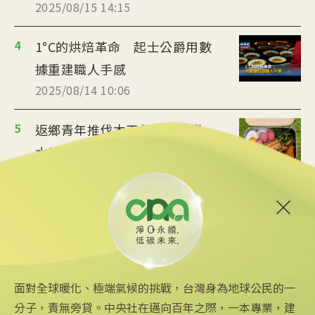
2025/08/15 14:15
4
1°C的烘焙革命 起士公爵用數
據重建職人手感
2025/08/14 10:06
5
返鄉青年推伐木工便當 帶動
水里觀光與減碳經濟
2025/08/12 08:54
6
台中智慧停車無紙化9/8上線
可線上繳費
2025/08/11 18:54
面對全球暖化、極端氣候的挑戰，台灣身為地球公民的一
分子，責無旁貸。中央社在邁向百年之際，一本專業，建