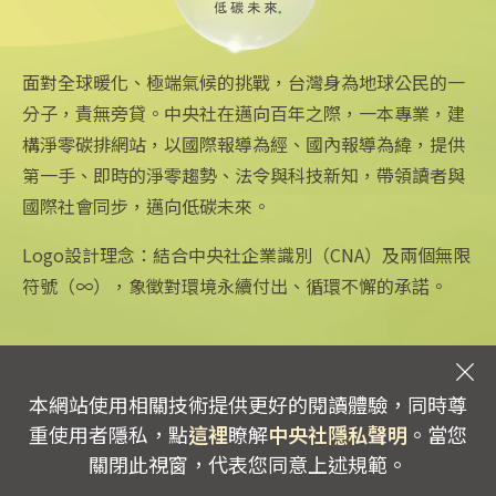
2025/08/11 18:54
面對全球暖化、極端氣候的挑戰，台灣身為地球公民的一
分子，責無旁貸。中央社在邁向百年之際，一本專業，建
構淨零碳排網站，以國際報導為經、國內報導為緯，提供
第一手、即時的淨零趨勢、法令與科技新知，帶領讀者與
國際社會同步，邁向低碳未來。
中央社網站
關注更多
關於中央社
中央通訊社
友善連結
公司簡介
Logo設計理念：結合中央社企業識別（CNA）及兩個無限
Focus Taiwan
iOS app 下載
企業識別
符號（∞），象徵對環境永續付出、循環不懈的承諾。
フォーカス台湾
Android app 下載
公開資訊
Fokus Taiwan
全球中央雜誌
設置條例摘要
文化+
隱私權聲明
新聞學院
聯絡我們
本網站使用相關技術提供更好的閱讀體驗，同時尊
專線：0800-256-688 | 信箱：services@mail.cna.com.tw
重使用者隱私，點
這裡
瞭解
中央社隱私聲明
。當您
copyright © 2026 中央通訊社版權所有
關閉此視窗，代表您同意上述規範。