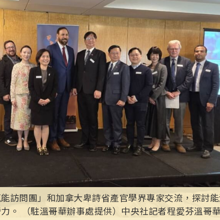
能訪問團」和加拿大卑詩省產官學界專家交流，探討能源
力。 （駐溫哥華辦事處提供）中央社記者程愛芬溫哥華傳真