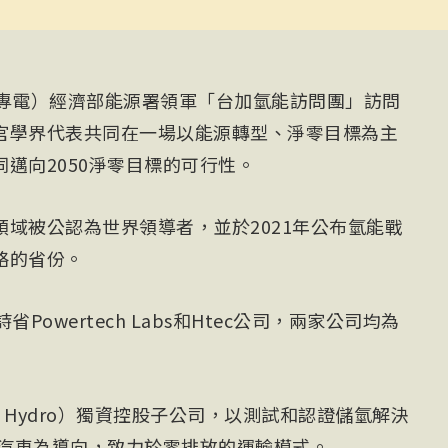
日專電）經濟部能源署領軍「台加氫能訪問團」訪問
官學界代表共同在一場以能源轉型、淨零目標為主
邁向2050淨零目標的可行性。
域被公認為世界領導者，並於2021年公布氫能戰
略的省份。
owertech Labs和Htec公司，兩家公司均為
BC Hydro）獨資控股子公司，以測試和認證儲氫解決
能汽車為導向，致力於零排放的運輸模式。