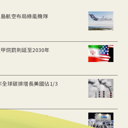
-30油電客機獲適航認證 冰島航空布局綠能機隊
甲烷罰則延至2030年
年全球碳排增長美國佔1/3
 布局充電樁、微電網