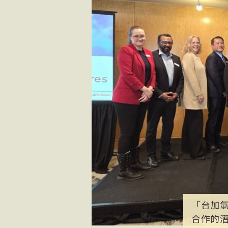
「台加氫
合作的潛