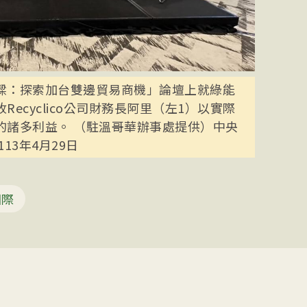
樑：探索加台雙邊貿易商機」論壇上就綠能
ecyclico公司財務長阿里（左1）以實際
的諸多利益。 （駐溫哥華辦事處提供）中央
13年4月29日
國際