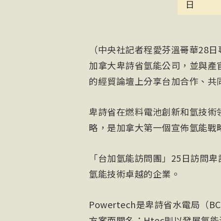
日
（中央社記者程愛芬溫哥華28
加拿大卑詩省氫能公司，並與產
的經貿論壇上分享台加合作、共同
卑詩省在燃料電池創新和氫技術領
略，是加拿大第一個宣佈氫能戰
「台加氫能訪問團」25日訪問卑詩省P
氫能技術卓越的企業。
Powertech是卑詩省水電局（
方案而聞名；Htec則以發展氫