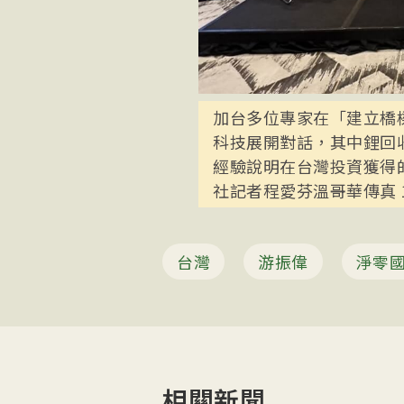
加台多位專家在「建立橋
科技展開對話，其中鋰回收R
經驗說明在台灣投資獲得
社記者程愛芬溫哥華傳真 1
台灣
游振偉
淨零
相關新聞