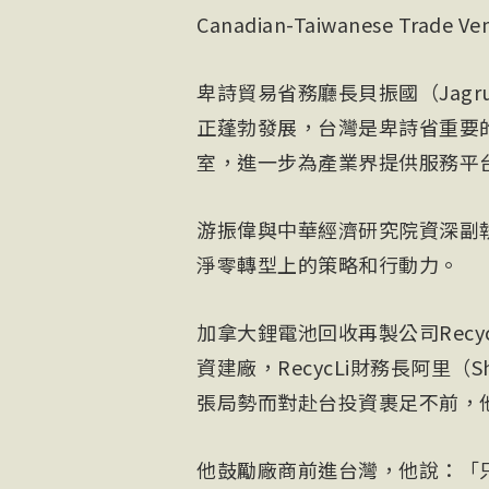
Canadian-Taiwanese Tr
卑詩貿易省務廳長貝振國（Jagr
正蓬勃發展，台灣是卑詩省重要
室，進一步為產業界提供服務平
游振偉與中華經濟研究院資深副
淨零轉型上的策略和行動力。
加拿大鋰電池回收再製公司Recy
資建廠，RecycLi財務長阿里（
張局勢而對赴台投資裹足不前，
他鼓勵廠商前進台灣，他說：「