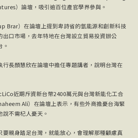
ade Ventures）論壇，吸引逾百位產官學界參與。
up Brar）在論壇上提到卑詩省的氫能源和創新科技
的出口市場，去年特地在台灣設立貿易投資辦公
台。
執行長顏慧欣在論壇中擔任專題講者，說明台灣在
cLiCo近期斥資新台幣2400萬元與台灣新能化工合
Shaheem Ali）在論壇上表示，有些外商擔憂台海緊
他說不需杞人憂天。
只要親身踏足台灣，就能放心，會理解那種顧慮真