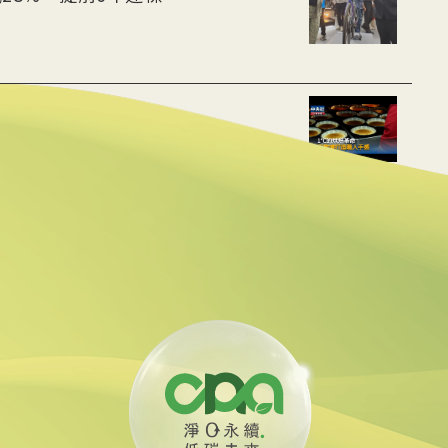
用數據重建職人手感
動水里觀光與減碳經濟
線 可線上繳費