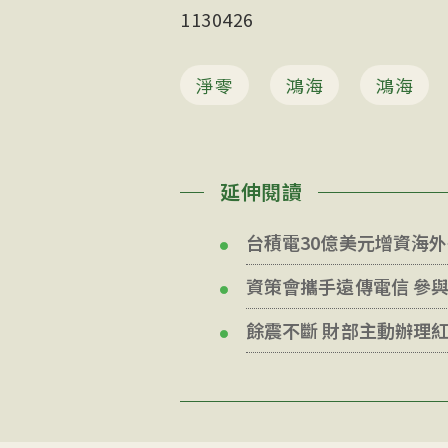
1130426
淨零
鴻海
鴻海
延伸閱讀
台積電30億美元增資海
資策會攜手遠傳電信 參與
餘震不斷 財部主動辦理