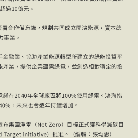
不超過10億元。
本簽署合作備忘錄，規劃共同成立開鴻能源，資本總
力事業。
手金融業、協助產業能源轉型所建立的綠能投資平
能產業，提供企業亟需綠電，並創造相對穩定的投
承諾在2040年全球廠區將100%使用綠電。鴻海指
過40%，未來也會逐年持續增加。
集團淨零（Net Zero）目標正式獲科學減碳目
d Target initiative）批准。（編輯：張均懋）