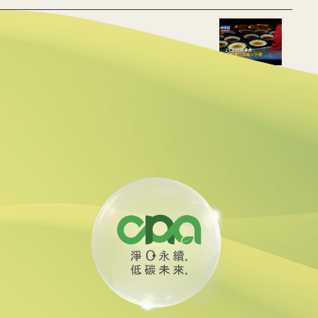
用數據重建職人手感
動水里觀光與減碳經濟
線 可線上繳費