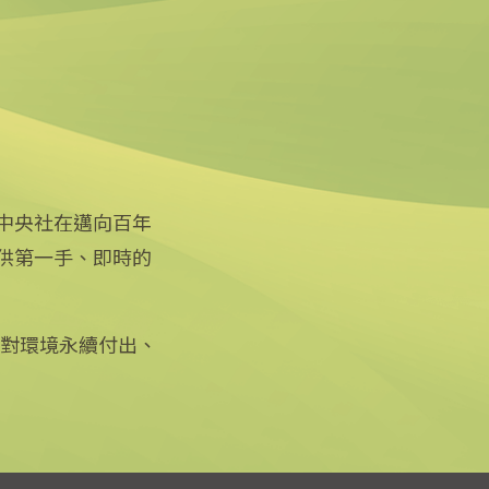
中央社在邁向百年
供第一手、即時的
關注更多
關於中央社
友善連結
公司簡介
iOS app 下載
企業識別
徵對環境永續付出、
Android app 下載
公開資訊
全球中央雜誌
設置條例摘要
文化+
隱私權聲明
新聞學院
聯絡我們