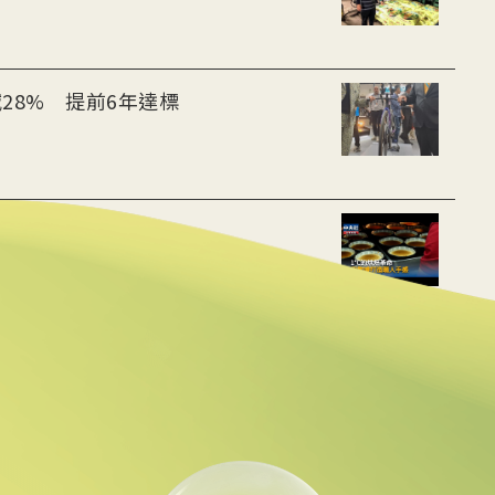
28% 提前6年達標
用數據重建職人手感
動水里觀光與減碳經濟
線 可線上繳費