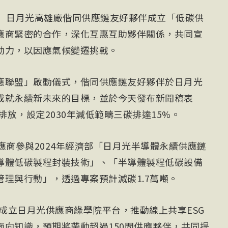
電）日月光高雄廠偕同供應鏈友好夥伴成立「低碳供
應商緊密的合作，深化互惠互助夥伴關係，共同宣
動力，以因應氣候變遷挑戰。
應聯盟」啟動儀式，偕同供應鏈友好夥伴於日月光
成就永續新未來的目標，並於今天發布新聞稿表
排放，設定2030年減低範疇三碳排達15%。
應商參與2024年經濟部「日月光半導體永續供應鏈
導體低碳製程封裝技術」、「半導體製程低碳設備
理與行動」，透過專案預計減碳1.7萬噸。
校成立日月光供應商綠學院平台，推動線上共享ESG
面向知識，預期將帶動超過150間供應夥伴，共同提