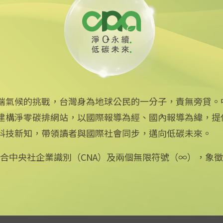
端氣候的挑戰，台灣身為地球公民的一分子，責無旁貸。
建構淨零碳排網站，以國際報導為經、國內報導為緯，提
中央社網站
科技新知，帶領讀者與國際社會同步，邁向低碳未來。
中央通訊社
Focus Taiwan
：結合中央社企業識別（CNA）及兩個無限符號（∞），象
フォーカス台湾
Fokus Taiwan