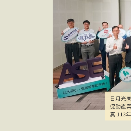
日月光
促動產
真 113