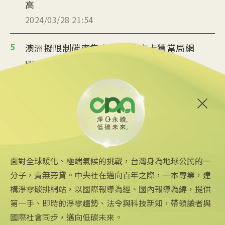
高
2024/03/28 21:54
5
澳洲擬限制碳密集車款 部分皮卡獲當局網
開一面
2024/03/26 18:28
6
殼牌石油放緩減排步調 引起環保人士反彈
2024/03/18 16:56
面對全球暖化、極端氣候的挑戰，台灣身為地球公民的一
分子，責無旁貸。中央社在邁向百年之際，一本專業，建
構淨零碳排網站，以國際報導為經、國內報導為緯，提供
第一手、即時的淨零趨勢、法令與科技新知，帶領讀者與
國際社會同步，邁向低碳未來。
中央社網站
關注更多
關於中央社