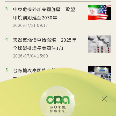
3
中東危機外加美國施壓 歐盟
甲烷罰則延至2030年
2026/07/21 09:17
4
天然氣漲價重拾燃煤 2025年
全球碳排增長美國佔1/3
2026/07/04 15:09
5
台廠搶攻泰國能源轉型商機
布局充電樁、微電網
2026/07/02 19:36
6
美政府宣布提供175億美元貸
款 強化核能供應鏈