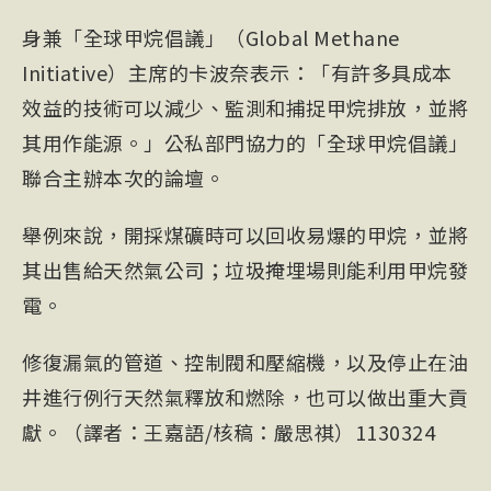
身兼「全球甲烷倡議」（Global Methane
Initiative）主席的卡波奈表示：「有許多具成本
效益的技術可以減少、監測和捕捉甲烷排放，並將
其用作能源。」公私部門協力的「全球甲烷倡議」
聯合主辦本次的論壇。
舉例來說，開採煤礦時可以回收易爆的甲烷，並將
其出售給天然氣公司；垃圾掩埋場則能利用甲烷發
電。
修復漏氣的管道、控制閥和壓縮機，以及停止在油
井進行例行天然氣釋放和燃除，也可以做出重大貢
獻。（譯者：王嘉語/核稿：嚴思祺）1130324