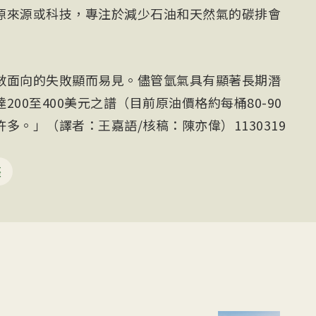
源來源或科技，專注於減少石油和天然氣的碳排會
數面向的失敗顯而易見。儘管氫氣具有顯著長期潛
00至400美元之譜（目前原油價格約每桶80-90
多。」（譯者：王嘉語/核稿：陳亦偉）1130319
際