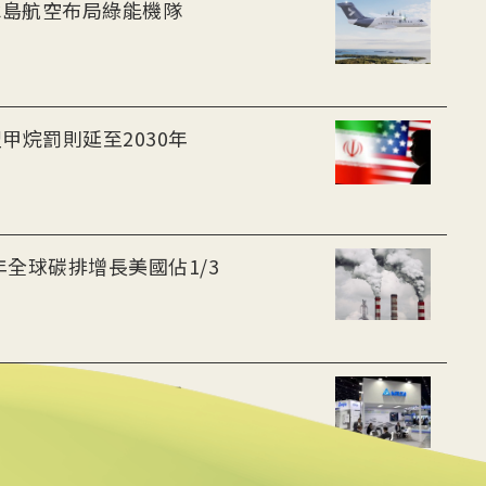
-30油電客機獲適航認證 冰島航空布局綠能機隊
甲烷罰則延至2030年
年全球碳排增長美國佔1/3
 布局充電樁、微電網