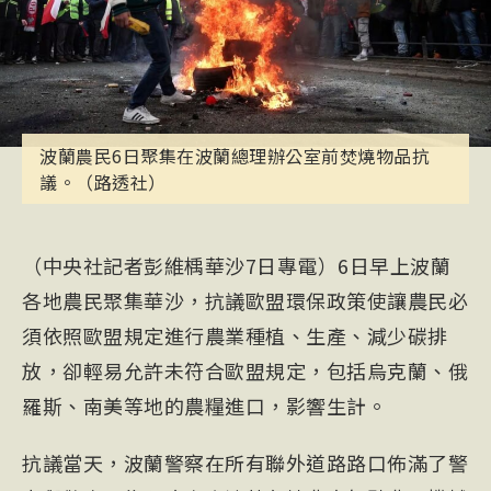
波蘭農民6日聚集在波蘭總理辦公室前焚燒物品抗
議。（路透社）
（中央社記者彭維楀華沙7日專電）6日早上波蘭
各地農民聚集華沙，抗議歐盟環保政策使讓農民必
須依照歐盟規定進行農業種植、生產、減少碳排
放，卻輕易允許未符合歐盟規定，包括烏克蘭、俄
羅斯、南美等地的農糧進口，影響生計。
抗議當天，
波蘭
警察在所有聯外道路路口佈滿了警