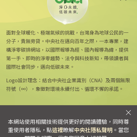
款 強化核能供應鏈
2026/06/25 09:25
面對全球暖化、極端氣候的挑戰，台灣身為地球公民的一
分子，責無旁貸。中央社在邁向百年之際，一本專業，建
構淨零碳排網站，以國際報導為經、國內報導為緯，提供
第一手、即時的淨零趨勢、法令與科技新知，帶領讀者與
國際社會同步，邁向低碳未來。
中央社網站
關注更多
關於中央社
中央通訊社
友善連結
公司簡介
Logo設計理念：結合中央社企業識別（CNA）及兩個無限
Focus Taiwan
iOS app 下載
企業識別
符號（∞），象徵對環境永續付出、循環不懈的承諾。
フォーカス台湾
Android app 下載
公開資訊
Fokus Taiwan
全球中央雜誌
設置條例摘要
文化+
隱私權聲明
新聞學院
聯絡我們
本網站使用相關技術提供更好的閱讀體驗，同時尊
專線：0800-256-688 | 信箱：services@mail.cna.com.tw
重使用者隱私，點
這裡
瞭解
中央社隱私聲明
。當您
copyright © 2026 中央通訊社版權所有