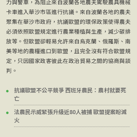
力與警車，為阻止來自波蘭各地農夫駕駛農具機械
卡車進入華沙市區進行抗議。來自波蘭各地的農夫
聚集在華沙市政府，抗議歐盟的環保政策使得農夫
必須依照歐盟規定進行農業種植與生產，減少碳排
放等。但歐盟卻輕易允許來自烏克蘭、俄羅斯、南
美等地的農糧進口到歐盟，且完全沒有符合歐盟規
定，只因國家政客彼此在政治貿易之間的協商與談
判。
抗議歐盟不公平競爭 西班牙農民：農村就要死
亡
法農民示威緊張升級近80人被捕 歐盟提案盼滅
火