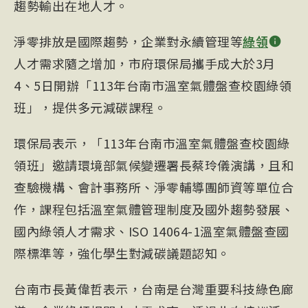
趨勢輸出在地人才。
淨零排放是國際趨勢，企業對永續管理等
綠領
人才
需求隨之增加，市府環保局攜手成大於3月
4、5日開辦「113年台南市溫室氣體盤查校園綠領
班」，提供多元減碳課程。
環保局表示，「113年台南市溫室氣體盤查校園綠
領班」邀請環境部氣候變遷署長蔡玲儀演講，且和
查驗機構、會計事務所、淨零輔導團師資等單位合
作，課程包括溫室氣體管理制度及國外趨勢發展、
國內綠領人才需求、ISO 14064-1溫室氣體盤查國
際標準等，強化學生對減碳議題認知。
台南市長
黃偉哲
表示，台南是台灣重要科技綠色廊