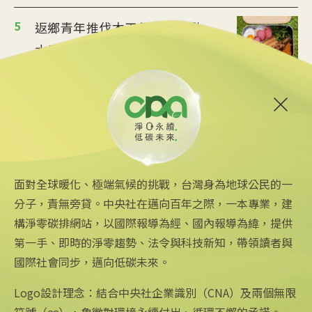
5
返鄉青年推伐木工便當 帶動
水里觀光與減碳經濟
2025/08/12 08:54
6
台中智慧停車無紙化9/8上線
可線上繳費
2025/08/11 18:54
面對全球暖化、極端氣候的挑戰，台灣身為地球公民的一
分子，責無旁貸。中央社在邁向百年之際，一本專業，建
構淨零碳排網站，以國際報導為經、國內報導為緯，提供
第一手、即時的淨零趨勢、法令與科技新知，帶領讀者與
國際社會同步，邁向低碳未來。
中央社網站
關注更多
關於中央社
中央通訊社
友善連結
公司簡介
Logo設計理念：結合中央社企業識別（CNA）及兩個無限
Focus Taiwan
iOS app 下載
企業識別