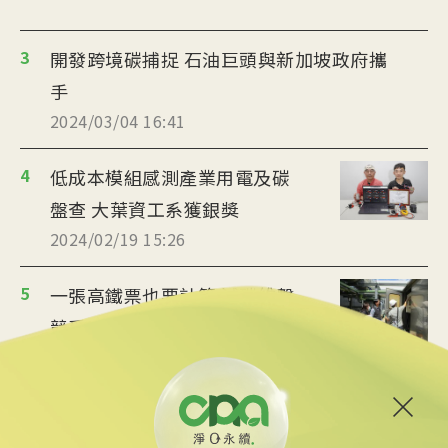
3
開發跨境碳捕捉 石油巨頭與新加坡政府攜
手
2024/03/04 16:41
4
低成本模組感測產業用電及碳
盤查 大葉資工系獲銀獎
2024/02/19 15:26
5
一張高鐵票也要計算 減碳維繫
競爭力碳盤查人力正夯
2024/02/11 10:15
6
義大利能源公司碳捕捉封存站 估至2050儲
存3億噸CO2