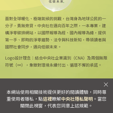
2024/02/08 18:34
面對全球暖化、極端氣候的挑戰，台灣身為地球公民的一
分子，責無旁貸。中央社在邁向百年之際，一本專業，建
構淨零碳排網站，以國際報導為經、國內報導為緯，提供
第一手、即時的淨零趨勢、法令與科技新知，帶領讀者與
國際社會同步，邁向低碳未來。
中央社網站
關注更多
關於中央社
中央通訊社
友善連結
公司簡介
Logo設計理念：結合中央社企業識別（CNA）及兩個無限
Focus Taiwan
iOS app 下載
企業識別
符號（∞），象徵對環境永續付出、循環不懈的承諾。
フォーカス台湾
Android app 下載
公開資訊
Fokus Taiwan
全球中央雜誌
設置條例摘要
文化+
隱私權聲明
新聞學院
聯絡我們
本網站使用相關技術提供更好的閱讀體驗，同時尊
專線：0800-256-688 | 信箱：services@mail.cna.com.tw
重使用者隱私，點
這裡
瞭解
中央社隱私聲明
。當您
copyright © 2026 中央通訊社版權所有
關閉此視窗，代表您同意上述規範。