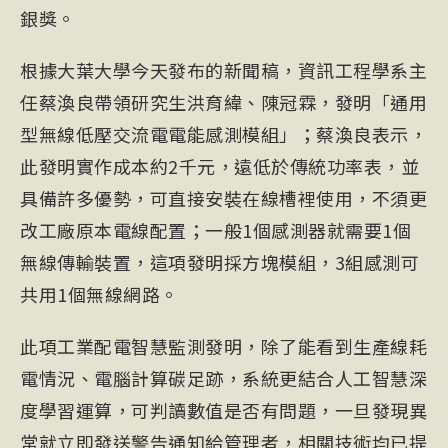
銀獎。
根據大葉大學今天發布的新聞稿，資訊工程學系主
任蔡渙良帶領研究生洪育緯、陳冠霖，發明「通用
型無線低壓交流電電能感測模組」；蔡渙良表示，
此發明實作成本約2千元，遠低於傳統功率表，並
具備許多優勢，可直接安裝在線槽裡使用，不須更
改工廠原本電線配置；一般1個感測器就需要1個
無線傳輸裝置，這項發明採方塊模組，3組感測可
共用1個無線網路。
此項工業配電智慧監測發明，除了能看到生產線耗
電情況、電腦計算碳足跡，系統更結合人工智慧深
度學習運算，可判讀數值是否有問題，一旦發現異
常就立即發送警告通知給管理者，相關技術均已提