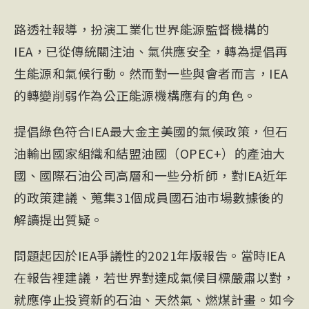
路透社報導，扮演工業化世界能源監督機構的
IEA，已從傳統關注油、氣供應安全，轉為提倡再
生能源和氣候行動。然而對一些與會者而言，IEA
的轉變削弱作為公正能源機構應有的角色。
提倡綠色符合IEA最大金主美國的氣候政策，但石
油輸出國家組織和結盟油國（OPEC+）的產油大
國、國際石油公司高層和一些分析師，對IEA近年
的政策建議、蒐集31個成員國石油市場數據後的
解讀提出質疑。
問題起因於IEA爭議性的2021年版報告。當時IEA
在報告裡建議，若世界對達成氣候目標嚴肅以對，
就應停止投資新的石油、天然氣、燃煤計畫。如今