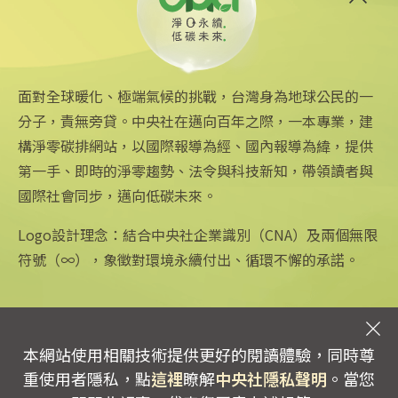
美政府宣布提供175億美元貸
款 強化核能供應鏈
2026/06/25 09:25
面對全球暖化、極端氣候的挑戰，台灣身為地球公民的一
分子，責無旁貸。中央社在邁向百年之際，一本專業，建
構淨零碳排網站，以國際報導為經、國內報導為緯，提供
第一手、即時的淨零趨勢、法令與科技新知，帶領讀者與
國際社會同步，邁向低碳未來。
中央社網站
關注更多
關於中央社
中央通訊社
友善連結
公司簡介
Logo設計理念：結合中央社企業識別（CNA）及兩個無限
Focus Taiwan
iOS app 下載
企業識別
符號（∞），象徵對環境永續付出、循環不懈的承諾。
フォーカス台湾
Android app 下載
公開資訊
Fokus Taiwan
全球中央雜誌
設置條例摘要
文化+
隱私權聲明
新聞學院
聯絡我們
本網站使用相關技術提供更好的閱讀體驗，同時尊
專線：0800-256-688 | 信箱：services@mail.cna.com.tw
重使用者隱私，點
這裡
瞭解
中央社隱私聲明
。當您
copyright © 2026 中央通訊社版權所有