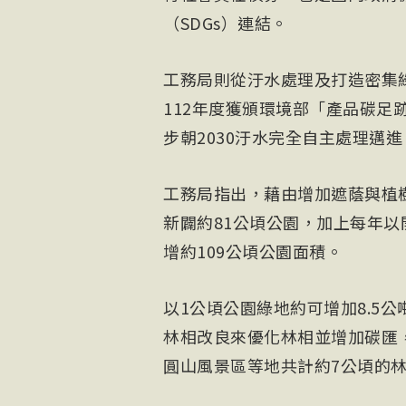
（SDGs）連結。
工務局則從汙水處理及打造密集
112
年度獲頒環境部「產品碳足
步朝2030汙水完全自主處理邁進
工務局指出，藉由增加遮蔭與植
新闢約81公頃
公園
，加上每年以
增約109公頃公園面積。
以1公頃公園綠地約可增加8.5
林相改良來優化林相並增加碳匯
圓山風景區等地共計約7公頃的