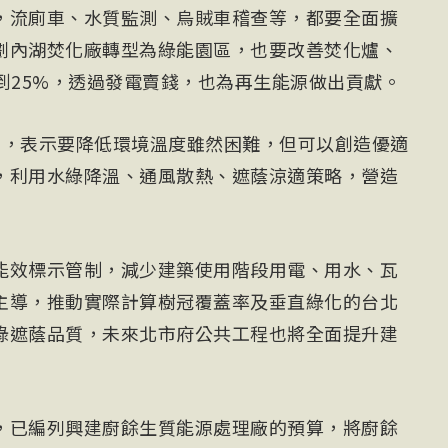
，流廁車、水質監測、烏賊車稽查等，都要全面擴
劃內湖焚化廠轉型為綠能園區，也要改善焚化爐、
到25%，透過發電賣錢，也為再生能源做出貢獻。
」，表示要降低環境溫度雖然困難，但可以創造優適
，利用水綠降溫、通風散熱、遮蔭涼適策略，營造
能效標示管制，減少建築使用階段用電、用水、瓦
主導，推動實際計算樹冠覆蓋率及垂直綠化的台北
綠遮蔭品質，未來北市府公共工程也將全面提升建
，已編列興建廚餘生質能源處理廠的預算，將廚餘