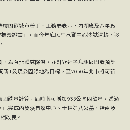
綠覆固碳城市著手。工務局表示，內湖廠及八里廠
跡標籤證書」，而今年底民生水資中心將試運轉，逐
。
樹，為台北體感降溫，並針對社子島地區開發預計
開闢1公頃公園綠地為目標，至2050年北市將可新
公噸固碳量計算，屆時將可增加935公噸固碳量，透過
，已完成內雙溪自然中心、士林第八公墓、指南及
林相改良。