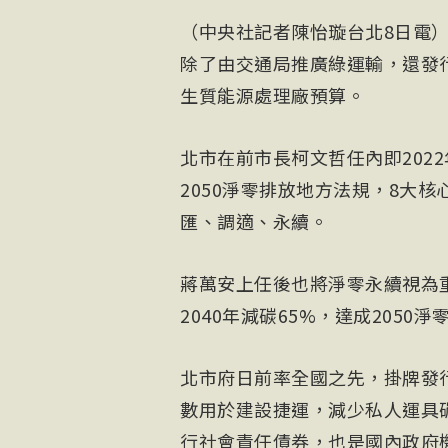
（中央社記者陳怡璇台北8日電）
除了由交通局推廣綠運輸，還發
生質能源處理廠預算。
北市在前市長
柯文哲
任內即20
2050淨零排放地方法規，8大
匯、調適、永續。
蔣萬安
上任後也將淨零永續視為重
2040年減碳65%，達成2050淨
北市府日前率全國之先，掛牌發
數用於建設捷運，減少私人運具
行社會責任債券，也是國內政府