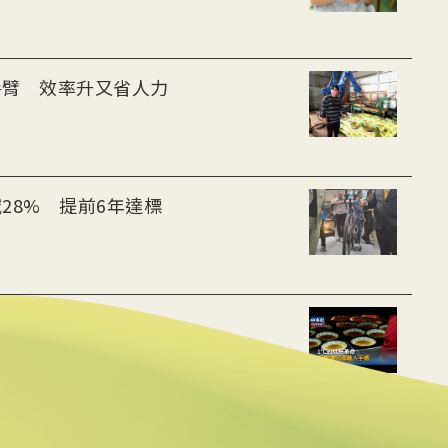
手臂 效率升又省人力
28% 提前6年達標
用數據重建職人手感
動水里觀光與減碳經濟