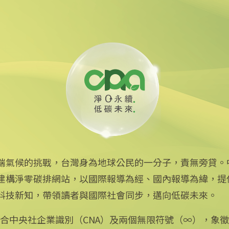
線 可線上繳費
端氣候的挑戰，台灣身為地球公民的一分子，責無旁貸。
建構淨零碳排網站，以國際報導為經、國內報導為緯，提
中央社網站
科技新知，帶領讀者與國際社會同步，邁向低碳未來。
中央通訊社
Focus Taiwan
：結合中央社企業識別（CNA）及兩個無限符號（∞），象
フォーカス台湾