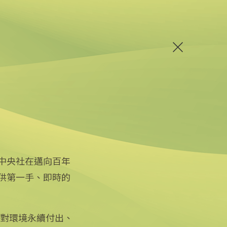
中央社在邁向百年
供第一手、即時的
關注更多
關於中央社
友善連結
公司簡介
iOS app 下載
企業識別
徵對環境永續付出、
Android app 下載
公開資訊