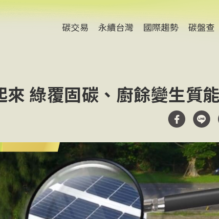
碳交易
永續台灣
國際趨勢
碳盤查
起來 綠覆固碳、廚餘變生質