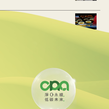
用數據重建職人手感
動水里觀光與減碳經濟
線 可線上繳費