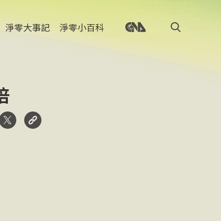
淨零大事記
淨零小百科
倍