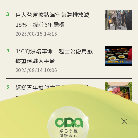
3
巨大營運據點溫室氣體排放減
28% 提前6年達標
2025/08/15 14:15
4
1°C的烘焙革命 起士公爵用數
據重建職人手感
2025/08/14 10:06
5
返鄉青年推伐木工便當 帶動
水里觀光與減碳經濟
2025/08/12 08:54
6
台中智慧停車無紙化9/8上線
可線上繳費