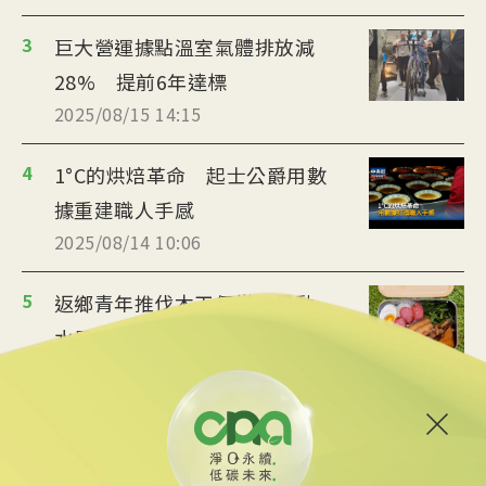
3
巨大營運據點溫室氣體排放減
28% 提前6年達標
2025/08/15 14:15
4
1°C的烘焙革命 起士公爵用數
據重建職人手感
2025/08/14 10:06
5
返鄉青年推伐木工便當 帶動
水里觀光與減碳經濟
2025/08/12 08:54
6
台中智慧停車無紙化9/8上線
可線上繳費