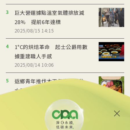
3
巨大營運據點溫室氣體排放減
28% 提前6年達標
2025/08/15 14:15
4
1°C的烘焙革命 起士公爵用數
據重建職人手感
2025/08/14 10:06
5
返鄉青年推伐木工便當 帶動
水里觀光與減碳經濟
2025/08/12 08:54
6
台中智慧停車無紙化9/8上線
可線上繳費