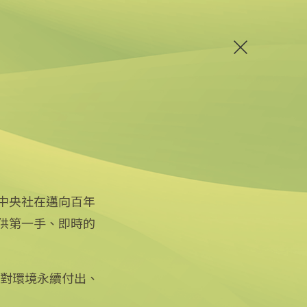
中央社在邁向百年
供第一手、即時的
關注更多
關於中央社
友善連結
公司簡介
iOS app 下載
企業識別
徵對環境永續付出、
Android app 下載
公開資訊
全球中央雜誌
設置條例摘要