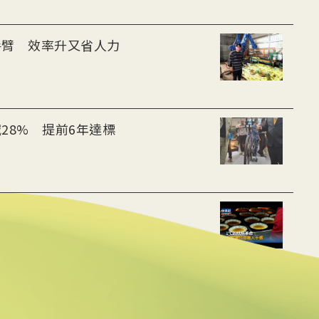
手臂 效率升又省人力
28% 提前6年達標
用數據重建職人手感
動水里觀光與減碳經濟