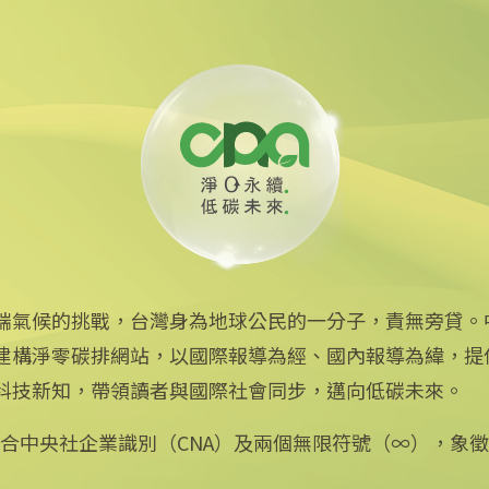
線 可線上繳費
端氣候的挑戰，台灣身為地球公民的一分子，責無旁貸。
建構淨零碳排網站，以國際報導為經、國內報導為緯，提
中央社網站
科技新知，帶領讀者與國際社會同步，邁向低碳未來。
中央通訊社
Focus Taiwan
：結合中央社企業識別（CNA）及兩個無限符號（∞），象
フォーカス台湾
Fokus Taiwan