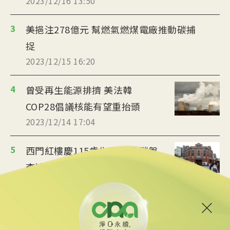
2023/12/16 13:50
3
美挹注278億元 幫燃氣燃煤電廠推動碳捕
捉
2023/12/15 16:20
4
曾受再生能源排擠 美法韓
COP28倡議核能有望重抬頭
2023/12/14 17:04
5
西門紅樓慶115歲生日 啟動碳盤
查追尋永續發展
2023/12/13 17:41
6
加拿大開化石燃料國第一槍 油
氣業設碳排上限