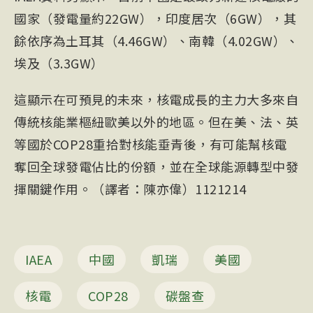
國家（發電量約22GW），印度居次（6GW），其
餘依序為土耳其（4.46GW）、南韓（4.02GW）、
埃及（3.3GW）
這顯示在可預見的未來，核電成長的主力大多來自
傳統核能業樞紐歐美以外的地區。但在美、法、英
等國於COP28重拾對核能垂青後，有可能幫核電
奪回全球發電佔比的份額，並在全球能源轉型中發
揮關鍵作用。（譯者：陳亦偉）
112
1214
IAEA
中國
凱瑞
美國
核電
COP28
碳盤查