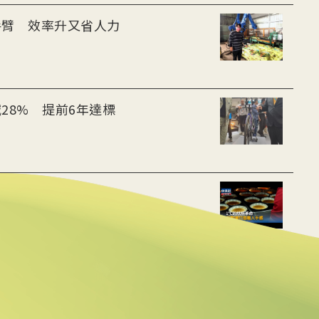
手臂 效率升又省人力
28% 提前6年達標
用數據重建職人手感
動水里觀光與減碳經濟