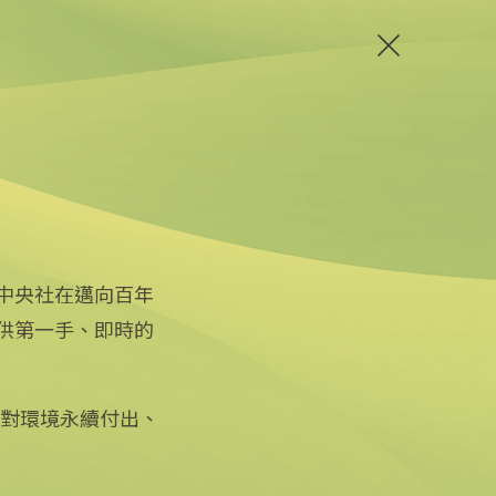
中央社在邁向百年
供第一手、即時的
關注更多
關於中央社
友善連結
公司簡介
iOS app 下載
企業識別
徵對環境永續付出、
Android app 下載
公開資訊
全球中央雜誌
設置條例摘要
文化+
隱私權聲明