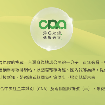
線 可線上繳費
端氣候的挑戰，台灣身為地球公民的一分子，責無旁貸。
建構淨零碳排網站，以國際報導為經、國內報導為緯，提
中央社網站
科技新知，帶領讀者與國際社會同步，邁向低碳未來。
中央通訊社
Focus Taiwan
：結合中央社企業識別（CNA）及兩個無限符號（∞），象
フォーカス台湾
Fokus Taiwan