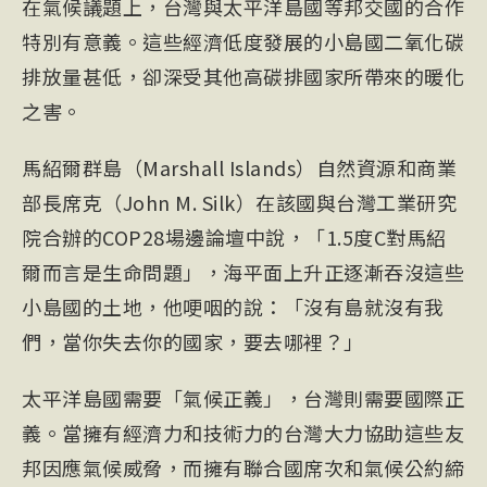
在氣候議題上，台灣與太平洋島國等邦交國的合作
特別有意義。這些經濟低度發展的小島國二氧化碳
排放量甚低，卻深受其他高碳排國家所帶來的暖化
之害。
馬紹爾群島（Marshall Islands）自然資源和商業
部長席克（John M. Silk）在該國與台灣工業研究
院合辦的COP28場邊論壇中說，「1.5度C對馬紹
爾而言是生命問題」，海平面上升正逐漸吞沒這些
小島國的土地，他哽咽的說：「沒有島就沒有我
們，當你失去你的國家，要去哪裡？」
太平洋島國需要「氣候正義」，台灣則需要國際正
義。當擁有經濟力和技術力的台灣大力協助這些友
邦因應氣候威脅，而擁有聯合國席次和氣候公約締