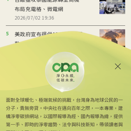
布局充電樁、微電網
2026/07/02 19:36
5
美政府宣布提供175億美元貸
款 強化核能供應鏈
2026/06/25 09:25
6
炸油變航油 日本加大廢食油
回收助煉永續航空燃料
2026/06/09 14:57
面對全球暖化、極端氣候的挑戰，台灣身為地球公民的一
分子，責無旁貸。中央社在邁向百年之際，一本專業，建
構淨零碳排網站，以國際報導為經、國內報導為緯，提供
第一手、即時的淨零趨勢、法令與科技新知，帶領讀者與