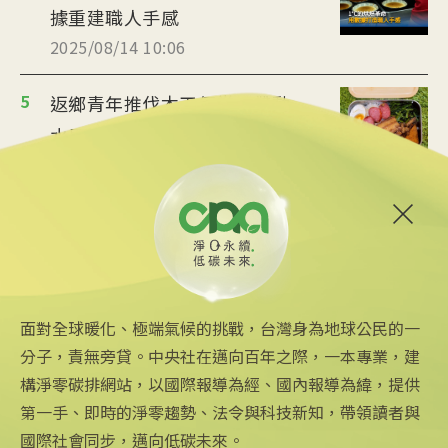
據重建職人手感
2025/08/14 10:06
5
返鄉青年推伐木工便當 帶動
水里觀光與減碳經濟
2025/08/12 08:54
6
台中智慧停車無紙化9/8上線
可線上繳費
2025/08/11 18:54
面對全球暖化、極端氣候的挑戰，台灣身為地球公民的一
分子，責無旁貸。中央社在邁向百年之際，一本專業，建
構淨零碳排網站，以國際報導為經、國內報導為緯，提供
第一手、即時的淨零趨勢、法令與科技新知，帶領讀者與
國際社會同步，邁向低碳未來。
中央社網站
關注更多
關於中央社