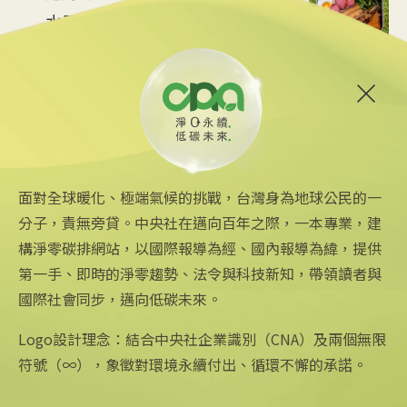
水里觀光與減碳經濟
2025/08/12 08:54
6
台中智慧停車無紙化9/8上線
可線上繳費
2025/08/11 18:54
面對全球暖化、極端氣候的挑戰，台灣身為地球公民的一
分子，責無旁貸。中央社在邁向百年之際，一本專業，建
構淨零碳排網站，以國際報導為經、國內報導為緯，提供
第一手、即時的淨零趨勢、法令與科技新知，帶領讀者與
國際社會同步，邁向低碳未來。
中央社網站
關注更多
關於中央社
中央通訊社
友善連結
公司簡介
Logo設計理念：結合中央社企業識別（CNA）及兩個無限
Focus Taiwan
iOS app 下載
企業識別
符號（∞），象徵對環境永續付出、循環不懈的承諾。
フォーカス台湾
Android app 下載
公開資訊
Fokus Taiwan
全球中央雜誌
設置條例摘要