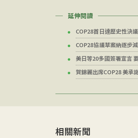
延伸閱讀
COP28首日達歷史性決
COP28協議草案納逐步
美日等20多國簽署宣言 
賀錦麗出席COP28 美承
相關新聞