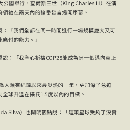
國舉行，查爾斯三世（King Charles III）在演
府領袖在兩天內的輪番發言揭開序幕。
世說：「我們全都在同一時間進行一場規模龐大又可
能應付的能力。」
說：「我全心祈禱COP28能成為另一個邁向真正
成為人類有紀錄以來最炎熱的一年，更加深了急迫
全球升溫在攝氏1.5度以內的目標。
Lula da Silva）也闡明觀點說：「這顆星球受夠了沒實