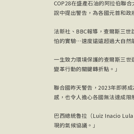
COP28在盛產石油的阿拉伯聯合大公
說中提出警告，為各國元首和政
法新社、BBC報導，查爾斯三
怕的實驗…速度遠遠超過大自然
一生致力環境保護的查爾斯三世還
變革行動的關鍵轉折點。」
聯合國昨天警告，2023年即將
感，也令人擔心各國無法達成限制
巴西
總統魯拉（Luiz Inacio 
現的氣候協議。」