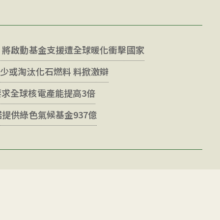
議 將啟動基金支援遭全球暖化衝擊國家
減少或淘汰化石燃料 料掀激辯
要求全球核電產能提高3倍
諾提供綠色氣候基金937億