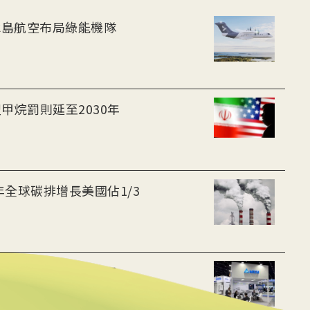
-30油電客機獲適航認證 冰島航空布局綠能機隊
甲烷罰則延至2030年
年全球碳排增長美國佔1/3
 布局充電樁、微電網