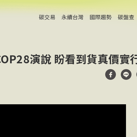
碳交易
永續台灣
國際趨勢
碳盤查
OP28演說 盼看到貨真價實