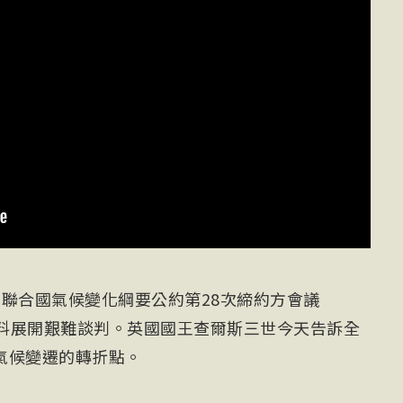
聯合國氣候變化綱要公約第28次締約方會議
燃料展開艱難談判。英國國王查爾斯三世今天告訴全
氣候變遷的轉折點。