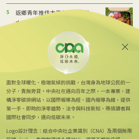
5
返鄉青年推伐木工便當 帶動
水里觀光與減碳經濟
2025/08/12 08:54
6
台中智慧停車無紙化9/8上線
可線上繳費
2025/08/11 18:54
面對全球暖化、極端氣候的挑戰，台灣身為地球公民的一
分子，責無旁貸。中央社在邁向百年之際，一本專業，建
構淨零碳排網站，以國際報導為經、國內報導為緯，提供
第一手、即時的淨零趨勢、法令與科技新知，帶領讀者與
國際社會同步，邁向低碳未來。
中央社網站
關注更多
關於中央社
中央通訊社
友善連結
公司簡介
Logo設計理念：結合中央社企業識別（CNA）及兩個無限
Focus Taiwan
iOS app 下載
企業識別