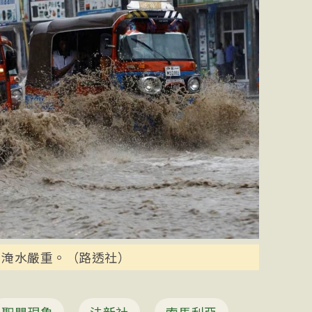
日淹水嚴重。（路透社）