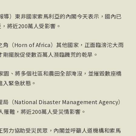
電報導）東非國家索馬利亞的內閣今天表示，國內已
災，將近200萬人受影響。
Horn of Africa）其他國家，正面臨滂沱大雨
才剛擺脫促使數百萬人瀕臨饑荒的乾旱。
開家園、將多個社區和農田全部淹沒，並摧毀數座橋
進入緊急狀態。
onal Disaster Management Agency）
人罹難，將近200萬人受災情影響。
正努力協助受災民眾，內閣並呼籲人道機構和索馬