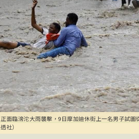
亞正面臨滂沱大雨襲擊，9日摩加迪休街上一名男子試圖
路透社）