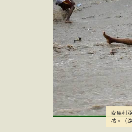
索馬利
孩。（