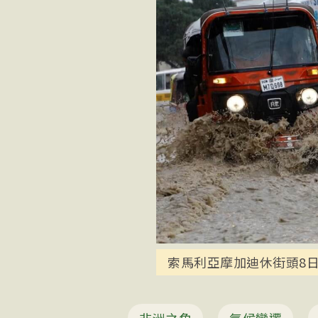
索馬利亞摩加迪休街頭8