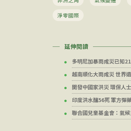
非洲之角
氣候變遷
淨零國際
延伸閱讀
多明尼加暴雨成災已知21
越南順化大雨成災 世界
開發中國家洪災 環保人
印度洪水釀56死 軍方彈
聯合國兒童基金會：氣候