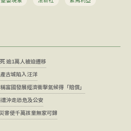
聖嬰現象
法新社
索馬利亞
死 逾1萬人被迫遷移
遺產古城陷入汪洋
士稱富國發展經濟衝擊氣候得「賠償」
藥遭沖走恐危及公安
災害使千萬孩童無家可歸