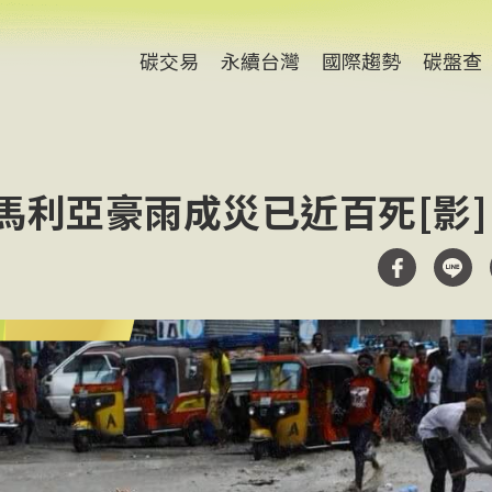
碳交易
永續台灣
國際趨勢
碳盤查
馬利亞豪雨成災已近百死[影]