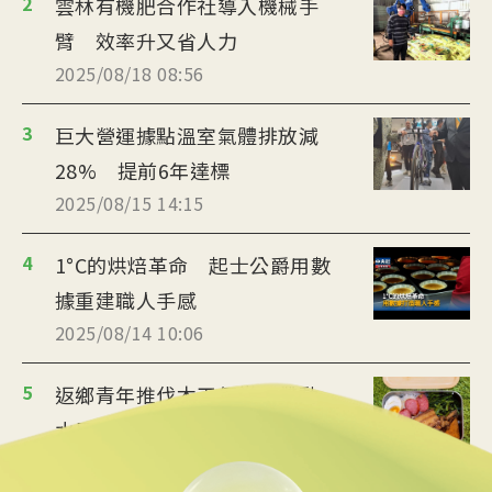
2
雲林有機肥合作社導入機械手
臂 效率升又省人力
2025/08/18 08:56
3
巨大營運據點溫室氣體排放減
28% 提前6年達標
2025/08/15 14:15
4
1°C的烘焙革命 起士公爵用數
據重建職人手感
2025/08/14 10:06
5
返鄉青年推伐木工便當 帶動
水里觀光與減碳經濟
2025/08/12 08:54