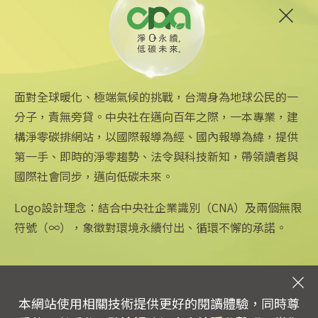
6
台中智慧停車無紙化9/8上線
可線上繳費
2025/08/11 18:54
面對全球暖化、極端氣候的挑戰，台灣身為地球公民的一
分子，責無旁貸。中央社在邁向百年之際，一本專業，建
構淨零碳排網站，以國際報導為經、國內報導為緯，提供
第一手、即時的淨零趨勢、法令與科技新知，帶領讀者與
國際社會同步，邁向低碳未來。
中央社網站
關注更多
關於中央社
中央通訊社
友善連結
公司簡介
Logo設計理念：結合中央社企業識別（CNA）及兩個無限
Focus Taiwan
iOS app 下載
企業識別
符號（∞），象徵對環境永續付出、循環不懈的承諾。
フォーカス台湾
Android app 下載
公開資訊
Fokus Taiwan
全球中央雜誌
設置條例摘要
文化+
隱私權聲明
新聞學院
聯絡我們
本網站使用相關技術提供更好的閱讀體驗，同時尊
專線：0800-256-688 | 信箱：services@mail.cna.com.tw