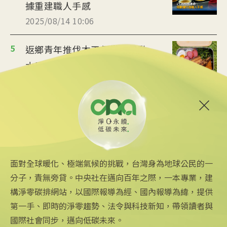
據重建職人手感
2025/08/14 10:06
5
返鄉青年推伐木工便當 帶動
水里觀光與減碳經濟
2025/08/12 08:54
6
台中智慧停車無紙化9/8上線
可線上繳費
2025/08/11 18:54
面對全球暖化、極端氣候的挑戰，台灣身為地球公民的一
分子，責無旁貸。中央社在邁向百年之際，一本專業，建
構淨零碳排網站，以國際報導為經、國內報導為緯，提供
第一手、即時的淨零趨勢、法令與科技新知，帶領讀者與
國際社會同步，邁向低碳未來。
中央社網站
關注更多
關於中央社