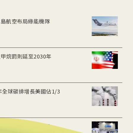
-30油電客機獲適航認證 冰島航空布局綠能機隊
甲烷罰則延至2030年
年全球碳排增長美國佔1/3
 布局充電樁、微電網