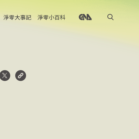
淨零大事記
淨零小百科