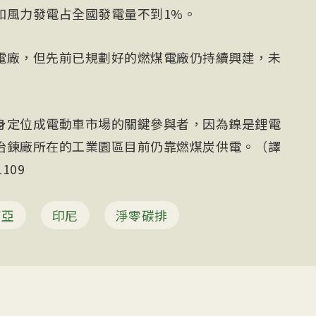
和風力發電占全國發電量不到1%。
電廠，但先前已規劃好的燃煤電廠仍持續興建，未
身定位成電動車市場的關鍵參與者，因為鎳是鋰電
冶鍊廠所在的工業園區目前仍靠燃煤炭供電。（譯
109
南亞
印尼
淨零碳排