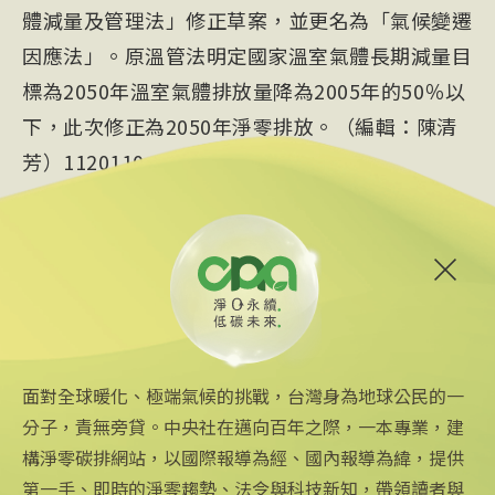
體減量及管理法」修正草案，並更名為「氣候變遷
因應法」。原溫管法明定國家溫室氣體長期減量目
標為2050年溫室氣體排放量降為2005年的50％以
下，此次修正為2050年淨零排放。（編輯：陳清
芳）1120110
蔡玲儀
氣候變遷因應法
環保署
碳費
面對全球暖化、極端氣候的挑戰，台灣身為地球公民的一
分子，責無旁貸。中央社在邁向百年之際，一本專業，建
構淨零碳排網站，以國際報導為經、國內報導為緯，提供
第一手、即時的淨零趨勢、法令與科技新知，帶領讀者與