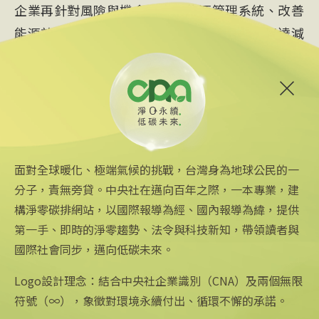
企業再針對風險與機會，導入能源管理系統、改善
能源效率或進行能源轉換替代等減量措施，以達減
緩氣候變遷的目的。（編輯：張均懋）1110715
淨零
淨零碳排
標檢局
面對全球暖化、極端氣候的挑戰，台灣身為地球公民的一
分子，責無旁貸。中央社在邁向百年之際，一本專業，建
構淨零碳排網站，以國際報導為經、國內報導為緯，提供
第一手、即時的淨零趨勢、法令與科技新知，帶領讀者與
國際社會同步，邁向低碳未來。
中央社網站
關注更多
關於中央社
中央通訊社
友善連結
公司簡介
Logo設計理念：結合中央社企業識別（CNA）及兩個無限
Focus Taiwan
iOS app 下載
企業識別
符號（∞），象徵對環境永續付出、循環不懈的承諾。
フォーカス台湾
Android app 下載
公開資訊