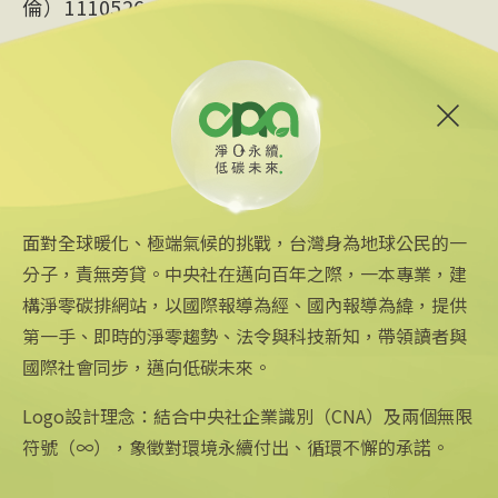
倫）1110526
日月光
加工處
政府
楠梓
經濟部
經濟部加工處
淨零碳排
面對全球暖化、極端氣候的挑戰，台灣身為地球公民的一
分子，責無旁貸。中央社在邁向百年之際，一本專業，建
構淨零碳排網站，以國際報導為經、國內報導為緯，提供
第一手、即時的淨零趨勢、法令與科技新知，帶領讀者與
國際社會同步，邁向低碳未來。
中央社網站
關注更多
關於中央社
中央通訊社
友善連結
公司簡介
Logo設計理念：結合中央社企業識別（CNA）及兩個無限
Focus Taiwan
iOS app 下載
企業識別
符號（∞），象徵對環境永續付出、循環不懈的承諾。
フォーカス台湾
Android app 下載
公開資訊
Fokus Taiwan
全球中央雜誌
設置條例摘要