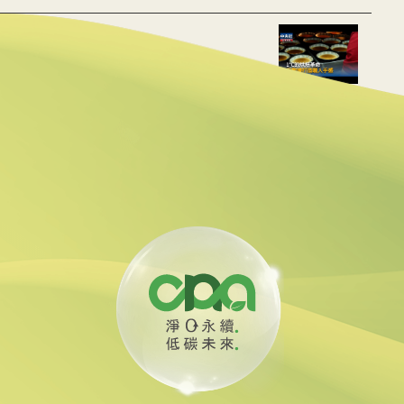
用數據重建職人手感
動水里觀光與減碳經濟
線 可線上繳費